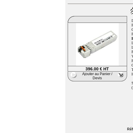
F
B
L
L
P
V
396.00 € HT
T
Ajouter au Panier /
H
Devis
S
(
Réf