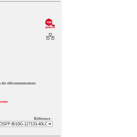
n des télécommunications
ssous
Référence :