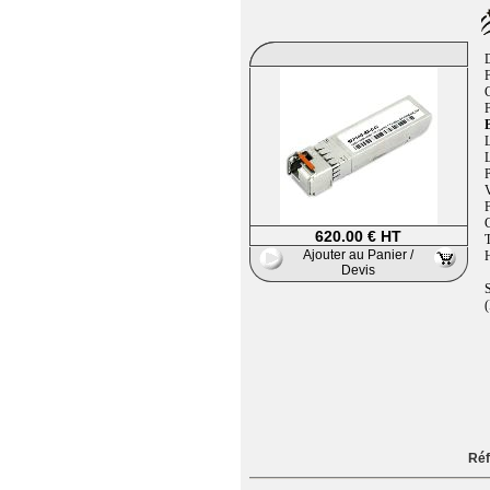
F
B
L
L
P
V
620.00 € HT
T
Ajouter au Panier /
H
Devis
S
(
Réf