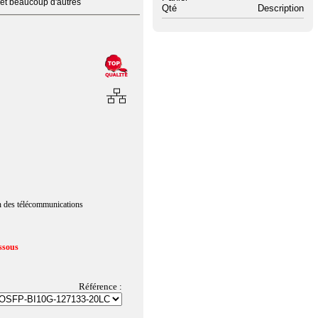
 et beaucoup d'autres
Qté
Description
n des télécommunications
ssous
Référence :