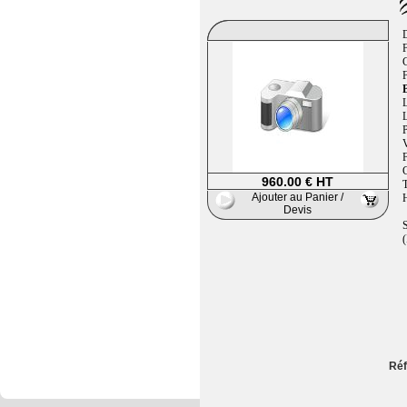
F
B
L
L
P
V
960.00 € HT
T
Ajouter au Panier /
H
Devis
S
(
Réf