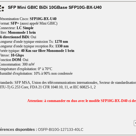
SFP Mini GBIC BiDi 10GBase SFP10G-BX-U40
Dénomination Cisco:
SFP10G-BX-U40
Format:
SFP+
(aussi appelé Mini GBIC)
Connecteur:
LC Simple
ibre:
Monomode 1 brin
i directionnel BiDi
: Oui
ongueur d'onde typique emission Tx:
1270 nm
ongueur d'onde typique reception Rx:
1330 nm
ortée typique:
40 Km sur fibre Monomode 1 brin
itesse:
10-Gbps
Fonction
DOM
: Oui
Consommation: 300 mW
empérature d'exploitation: 0° à 70°C
umidité d'exploitation: 10% à 90% non condensée
tandards: SFP MSA, Union des télécommunications internationales, Secteur de standardisatio
ITU-T) G.253 Core, FDA 21 CFR 1040.10, 11, et IEC 60825-1, 2
Attention: à commander en duo avec le modèle SFP10G-BX-D40 ci de
érences disponibles :
OSFP-BI10G-127133-40LC