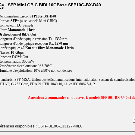
SFP Mini GBIC BiDi 10GBase SFP10G-BX-D40
Dénomination Cisco:
SFP10G-BX-D40
Format:
SFP+
(aussi appelé Mini GBIC)
Connecteur:
LC Simple
ibre:
Monomode 1 brin
i directionnel BiDi
: Oui
ongueur d'onde typique emission Tx:
1330 nm
ongueur d'onde typique reception Rx:
1270 nm
ortée typique:
40 Km sur fibre Monomode 1 brin
itesse:
10-Gbps
Fonction
DOM
: Oui
Consommation: 300 mW
empérature d'exploitation: 0° à 70°C
umidité d'exploitation: 10% à 90% non condensée
tandards: SFP MSA, Union des télécommunications internationales, Secteur de standardisatio
ITU-T) G.253 Core, FDA 21 CFR 1040.10, 11, et IEC 60825-1, 2
Attention: à commander en duo avec le modèle SFP10G-BX-U40 ci d
érences disponibles :
OSFP-BI10G-133127-40LC