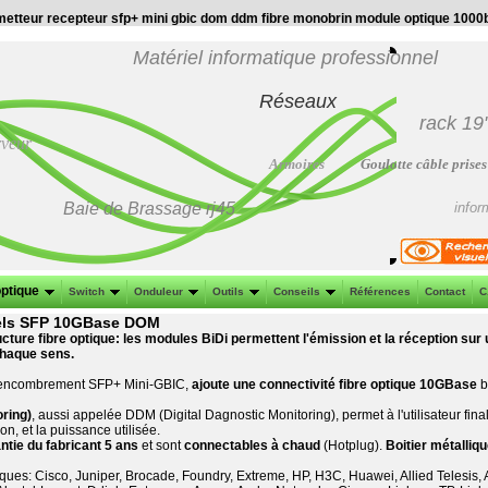
 emetteur recepteur sfp+ mini gbic dom ddm fibre monobrin module optique 10
Matériel informatique professionnel
Réseaux
rack 19
rveur
Armoires
Goulotte câble prises
Baie de Brassage
rj45
infor
optique
Switch
Onduleur
Outils
Conseils
Références
Contact
C
nels SFP 10GBase DOM
cture fibre optique: les modules BiDi permettent l'émission et la réception sur un 
chaque sens.
le encombrement SFP+ Mini-GBIC,
ajoute une connectivité fibre optique 10GBase
b
oring)
, aussi appelée DDM (Digital Dagnostic Monitoring), permet à l'utilisateur final
n, et la puissance utilisée.
ntie du fabricant 5 ans
et sont
connectables à chaud
(Hotplug).
Boitier métalliq
es: Cisco, Juniper, Brocade, Foundry, Extreme, HP, H3C, Huawei, Allied Telesis, Ar