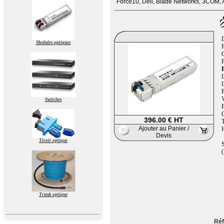
Force10, Dell, Blade Networks, 3COM, A
Modules optiques
F
B
L
L
P
V
Switches
396.00 € HT
T
Ajouter au Panier /
H
Devis
Tiroir optique
S
(
Trunk optique
Réf