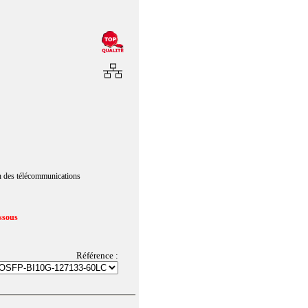
n des télécommunications
ssous
Référence :