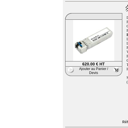
F
B
L
L
P
V
620.00 € HT
T
Ajouter au Panier /
H
Devis
S
(
Réf