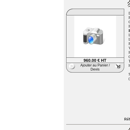
F
B
L
L
P
V
960.00 € HT
T
Ajouter au Panier /
H
Devis
S
(
Réf