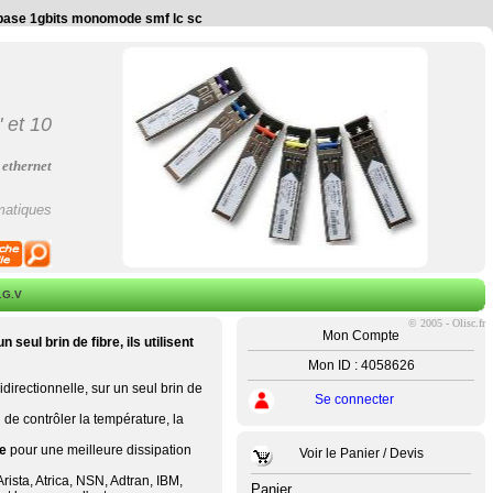
00base 1gbits monomode smf lc sc
"
et
10
 ethernet
matiques
.G.V
©
2005 - Olisc.fr
Mon Compte
seul brin de fibre, ils utilisent
Mon ID : 4058626
idirectionnelle, sur un seul brin de
Se connecter
 de contrôler la température, la
ue
pour une meilleure dissipation
Voir le Panier / Devis
ista, Atrica, NSN, Adtran, IBM,
Panier