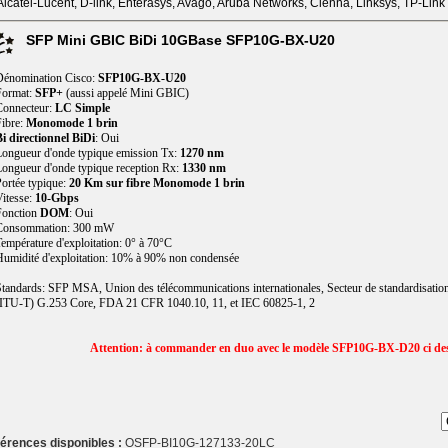
lcatel-Lucent, D-link, Enterasys, Avago, Aruba Networks, Cienna, Linksys, TP-Link
SFP Mini GBIC BiDi 10GBase SFP10G-BX-U20
Dénomination Cisco:
SFP10G-BX-U20
Format:
SFP+
(aussi appelé Mini GBIC)
Connecteur:
LC Simple
ibre:
Monomode 1 brin
i directionnel BiDi
: Oui
ongueur d'onde typique emission Tx:
1270 nm
ongueur d'onde typique reception Rx:
1330 nm
ortée typique:
20 Km sur fibre Monomode 1 brin
itesse:
10-Gbps
Fonction
DOM
: Oui
Consommation: 300 mW
empérature d'exploitation: 0° à 70°C
umidité d'exploitation: 10% à 90% non condensée
tandards: SFP MSA, Union des télécommunications internationales, Secteur de standardisatio
ITU-T) G.253 Core, FDA 21 CFR 1040.10, 11, et IEC 60825-1, 2
Attention: à commander en duo avec le modèle SFP10G-BX-D20 ci de
érences disponibles :
OSFP-BI10G-127133-20LC