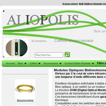
transceiver bidi bidirectionnel
Baie se
Coffrets réseau muraux
Accessoires
Fibre 
Accueil
Baie
Coffret
Accessoires
Cordon-Câble-Goulotte
Modules Optiques Bidirection
Divisez par 2 le cout de votre infrastru
une longueur d'onde différente dans 
Emetteur-récepteur enfichable à faib
fibre optique, à un switch ou un routeur.
La fonction
DOM (Digital Optical Monit
puissance de transmission et de réceptio
Ces transceivers bénéficient d'une
gara
thermique.
Brassage optique
Compatibles avec les switches des marqu