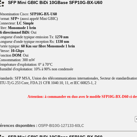
SFP Mini GBIC BiDi 10GBase SFP10G-BX-U60
Dénomination Cisco:
SFP10G-BX-U60
Format:
SFP+
(aussi appelé Mini GBIC)
Connecteur:
LC Simple
ibre:
Monomode 1 brin
i directionnel BiDi
: Oui
ongueur d'onde typique emission Tx:
1270 nm
ongueur d'onde typique reception Rx:
1330 nm
ortée typique:
60 Km sur fibre Monomode 1 brin
itesse:
10-Gbps
Fonction
DOM
: Oui
Consommation: 300 mW
empérature d'exploitation: 0° à 70°C
umidité d'exploitation: 10% à 90% non condensée
tandards: SFP MSA, Union des télécommunications internationales, Secteur de standardisatio
ITU-T) G.253 Core, FDA 21 CFR 1040.10, 11, et IEC 60825-1, 2
Attention: à commander en duo avec le modèle SFP10G-BX-D60 ci de
érences disponibles :
OSFP-BI10G-127133-60LC