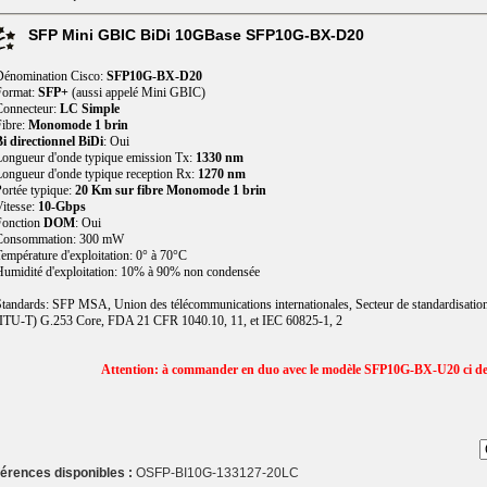
SFP Mini GBIC BiDi 10GBase SFP10G-BX-D20
Dénomination Cisco:
SFP10G-BX-D20
Format:
SFP+
(aussi appelé Mini GBIC)
Connecteur:
LC Simple
ibre:
Monomode 1 brin
i directionnel BiDi
: Oui
ongueur d'onde typique emission Tx:
1330 nm
ongueur d'onde typique reception Rx:
1270 nm
ortée typique:
20 Km sur fibre Monomode 1 brin
itesse:
10-Gbps
Fonction
DOM
: Oui
Consommation: 300 mW
empérature d'exploitation: 0° à 70°C
umidité d'exploitation: 10% à 90% non condensée
tandards: SFP MSA, Union des télécommunications internationales, Secteur de standardisatio
ITU-T) G.253 Core, FDA 21 CFR 1040.10, 11, et IEC 60825-1, 2
Attention: à commander en duo avec le modèle SFP10G-BX-U20 ci d
érences disponibles :
OSFP-BI10G-133127-20LC