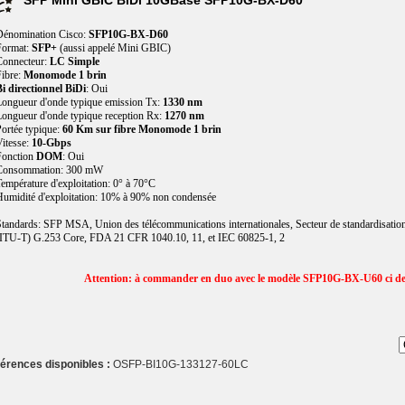
SFP Mini GBIC BiDi 10GBase SFP10G-BX-D60
Dénomination Cisco:
SFP10G-BX-D60
Format:
SFP+
(aussi appelé Mini GBIC)
Connecteur:
LC Simple
ibre:
Monomode 1 brin
i directionnel BiDi
: Oui
ongueur d'onde typique emission Tx:
1330 nm
ongueur d'onde typique reception Rx:
1270 nm
ortée typique:
60 Km sur fibre Monomode 1 brin
itesse:
10-Gbps
Fonction
DOM
: Oui
Consommation: 300 mW
empérature d'exploitation: 0° à 70°C
umidité d'exploitation: 10% à 90% non condensée
tandards: SFP MSA, Union des télécommunications internationales, Secteur de standardisatio
ITU-T) G.253 Core, FDA 21 CFR 1040.10, 11, et IEC 60825-1, 2
Attention: à commander en duo avec le modèle SFP10G-BX-U60 ci d
érences disponibles :
OSFP-BI10G-133127-60LC