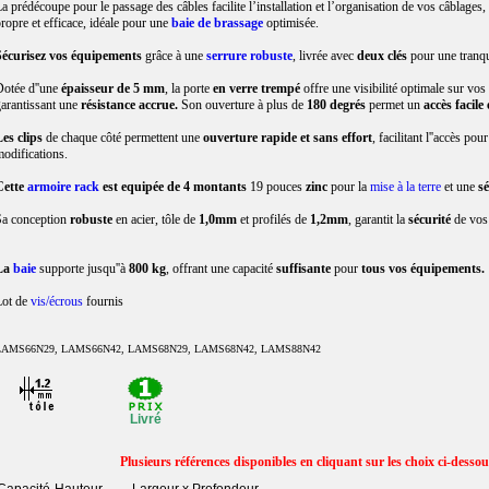
a prédécoupe pour le passage des câbles facilite l’installation et l’organisation de vos câblages,
ropre et efficace, idéale pour une
baie de brassage
optimisée.
Sécurisez vos équipements
grâce à une
serrure robuste
, livrée avec
deux clés
pour une tranqui
otée d''une
épaisseur de 5 mm
, la porte
en verre trempé
offre une visibilité optimale sur vo
arantissant une
résistance accrue.
Son ouverture à plus de
180 degrés
permet un
accès facile 
es clips
de chaque côté permettent une
ouverture rapide et sans effort
, facilitant l''accès pou
odifications.
Cette
armoire rack
est equipée de 4 montants
19 pouces
zinc
pour la
mise à la terre
et une
sé
a conception
robuste
en acier, tôle de
1,0mm
et profilés de
1,2mm
, garantit la
sécurité
de vo
La
baie
supporte jusqu''à
800 kg
, offrant une capacité
suffisante
pour
tous vos équipements.
Lot de
vis/écrous
fournis
LAMS66N29, LAMS66N42, LAMS68N29, LAMS68N42, LAMS88N42
Livré
Plusieurs références disponibles en cliquant sur les choix ci-desso