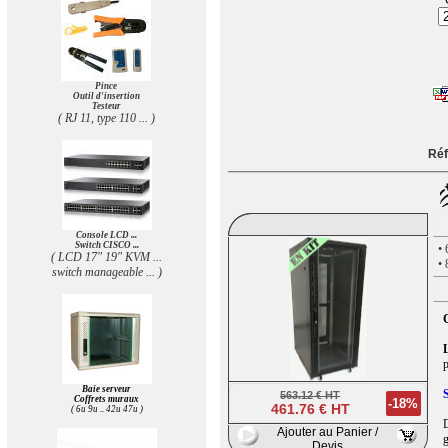
Pince
Outil d'insertion
Testeur
( RJ 11, type 110 ... )
Réf
Console LCD ...
Switch CISCO ...
•
( LCD 17" 19" KVM ...
•
switch manageable ... )
C
p
Baie serveur
563.12 € HT
Coffrets muraux
-18%
461.76 € HT
( 6u 9u .. 42u 47u )
D
Ajouter au Panier /
g
Devis