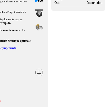
 garantissant une gestion
Qté
Description
llité d''esprit maximale.
s équipements tout en
et rapide.
r la
maintenance
et les
curité électrique optimale.
s
équipements
.
us