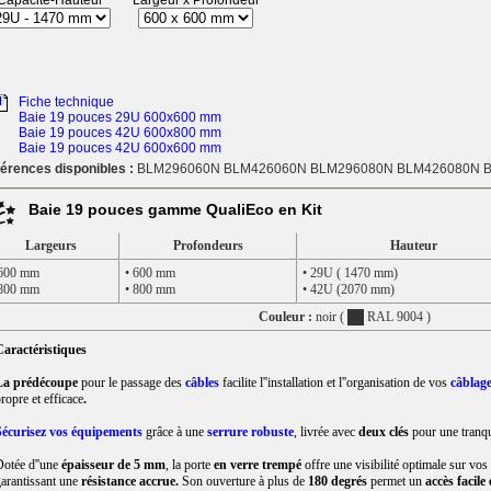
Capacité-Hauteur
Largeur x Profondeur
Fiche technique
Baie 19 pouces 29U 600x600 mm
Baie 19 pouces 42U 600x800 mm
Baie 19 pouces 42U 600x600 mm
érences disponibles :
BLM296060N BLM426060N BLM296080N BLM426080N 
Baie 19 pouces gamme QualiEco en Kit
Largeurs
Profondeurs
Hauteur
 600 mm
• 600 mm
• 29U ( 1470 mm)
 800 mm
• 800 mm
• 42U (2070 mm)
Couleur :
noir (
RAL 9004 )
aractéristiques
La prédécoupe
pour le passage des
câbles
facilite l''installation et l''organisation de vos
câblag
ropre et efficace
.
Sécurisez vos équipements
grâce à une
serrure robuste
, livrée avec
deux clés
pour une tranqui
otée d''une
épaisseur de 5 mm
, la porte
en verre trempé
offre une visibilité optimale sur vo
arantissant une
résistance accrue.
Son ouverture à plus de
180 degrés
permet un
accès facile 