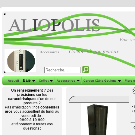
Baie se
Coffrets réseau muraux
Accessoires
Baie
Accueil
Coffret
Accessoires
Cordon-Câble-Goulotte
Fibre 
Un
renseignement
? Des
précisions
sur les
caractéristiques
d'un de nos
produits
?
•
Pas d'hésitation : nos
conseillers
•
pros
vous accueillent du lundi au
vendredi de :
9H00 à 19 H00
et répondent à toutes vos
C
questions :