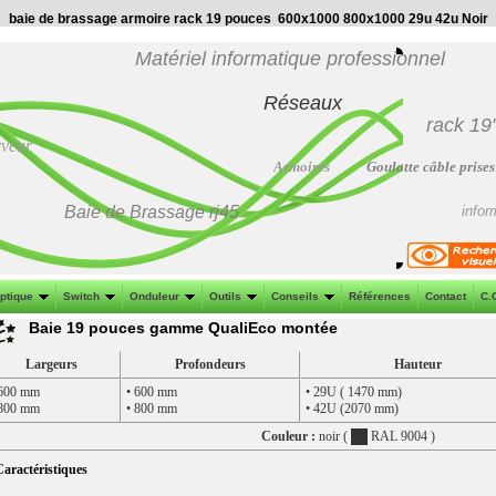
baie de brassage armoire rack 19 pouces 600x1000 800x1000 29u 42u Noir
Matériel informatique professionnel
Réseaux
rack 19
rveur
Armoires
Goulotte câble prises
Baie de Brassage
rj45
infor
optique
Switch
Onduleur
Outils
Conseils
Références
Contact
C.
Baie 19 pouces gamme QualiEco montée
Largeurs
Profondeurs
Hauteur
 600 mm
• 600 mm
• 29U ( 1470 mm)
 800 mm
• 800 mm
• 42U (2070 mm)
Couleur :
noir (
RAL 9004 )
aractéristiques