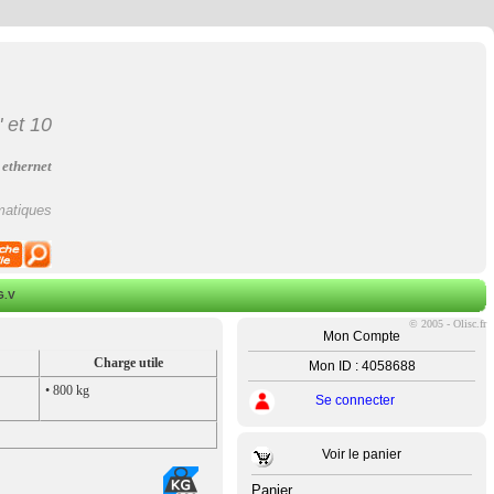
"
et
10
 ethernet
matiques
G.V
©
2005 - Olisc.fr
Mon Compte
Charge utile
Mon ID : 4058688
• 800 kg
Se connecter
Voir le panier
Panier