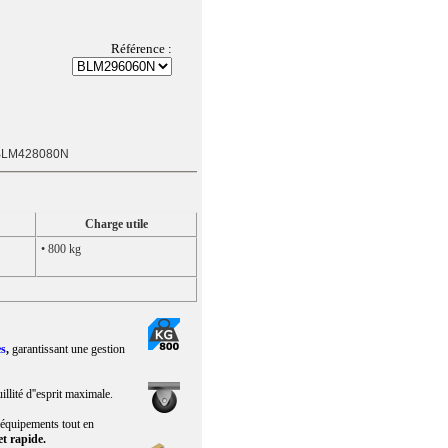
Référence :
BLM428080N
Charge utile
• 800 kg
es
,
garantissant une gestion
llité d''esprit maximale.
s équipements tout en
et rapide.