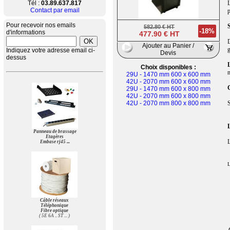
Tél :
03.89.637.817
L
Contact par email
p
Pour recevoir nos emails
582.80 € HT
-18%
d'informations
477.90 € HT
D
Ajouter au Panier /
g
Indiquez votre adresse email ci-
Devis
dessus
L
Choix disponibles :
m
29U - 1470 mm 600 x 600 mm
42U - 2070 mm 600 x 600 mm
29U - 1470 mm 600 x 800 mm
42U - 2070 mm 600 x 800 mm
42U - 2070 mm 800 x 800 mm
S
Panneau de brassage
Etagères
Embase rj45 ...
Câble réseaux
Téléphonique
Fibre optique
( 5E 6A .. ST ... )