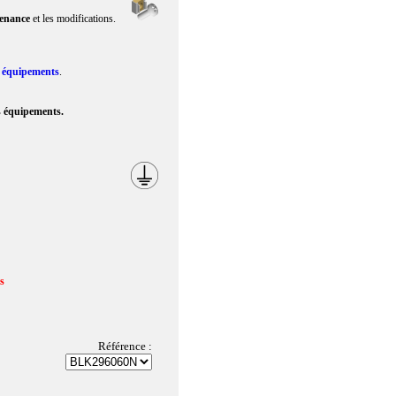
enance
et les modifications.
s
équipements
.
s équipements.
us
Référence :