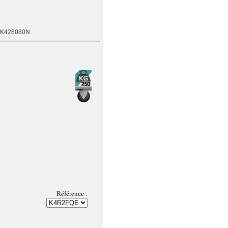
LK428080N
Référence :