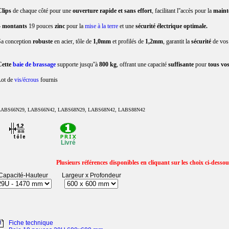
Clips
de chaque côté pour une
ouverture rapide et sans effort
, facilitant l''accès pour la
maint
4 montants
19 pouces
zinc
pour la
mise à la terre
et une
sécurité électrique optimale.
a conception
robuste
en acier, tôle de
1,0mm
et profilés de
1,2mm
, garantit la
sécurité
de vo
Cette
baie de brassage
supporte jusqu''à
800 kg
, offrant une capacité
suffisante
pour
tous vo
Lot de
vis/écrous
fournis
LABS66N29, LABS66N42, LABS68N29, LABS68N42, LABS88N42
Livré
Plusieurs références disponibles en cliquant sur les choix ci-desso
Capacité-Hauteur
Largeur x Profondeur
Fiche technique