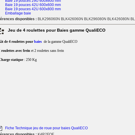
Baie 19 pouces 29U 600x600 mm
Baie 19 pouces 42U 600x600 mm
Baie 19 pouces 42U 600x800 mm
Emballage baie
érences disponibles :
BLK296060N BLK426060N BLK296080N BLK426080N B
Jeu de 4 roulettes pour Baies gamme QualiECO
it de 4 roulettes pour
baies
de la gamme QualiECO
 roulettes avec frein
et 2 roulettes sans frein
Charge statique
: 250 Kg
Fiche Technique jeu de roue pour baies QualiECO
érences disponibles :
K4R2FQE