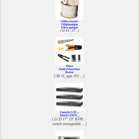
Câble réseaux
Téléphonique
Fibre optique
( 5E 6A .. ST ... )
Pince
Outil d'insertion
Testeur
( RJ 11, type 110 ... )
Console LCD ...
Switch CISCO ...
( LCD 17" 19" KVM ...
switch manageable ... )