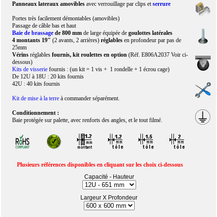
Panneaux lateraux amovibles
avec verrouillage par clips et
serrure
Portes très facilement démontables (amovibles)
Passage de câble bas et haut
Baie de brassage
de 800 mm
de large équipée de
goulottes latérales
4 montants 19"
(2 avants, 2 arrières)
réglables
en profondeur par pas de
25mm
Vérins
réglables
fournis, kit roulettes en option
(Réf. E806A2037 Voir ci-
dessous)
Kits de visserie
fournis : (un kit = 1 vis + 1 rondelle + 1 écrou cage)
De 12U à 18U : 20 kits fournis
42U : 40 kits fournis
Kit de mise à la terre
à commander séparément.
Conditionnement :
Baie protégée sur palette, avec renforts des angles, et le tout filmé.
Plusieurs références disponibles en cliquant sur les choix ci-dessous
Capacité - Hauteur
Largeur X Profondeur