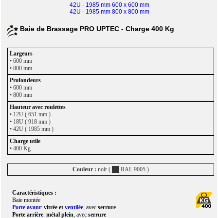
42U - 1985 mm 600 x 600 mm
42U - 1985 mm 800 x 800 mm
Baie de Brassage PRO UPTEC - Charge 400 Kg
• 600 mm
• 800 mm
•
600 mm
• 800 mm
• 12U ( 651 mm )
• 18U ( 918 mm )
• 42U ( 1985 mm )
• 400 Kg
Couleur :
noir (
RAL 9005 )
Caractéristiques :
Baie montée
Porte avant
:
vitrée et
ventilée
, avec
serrure
Porte arrière
:
métal plein
, avec
serrure