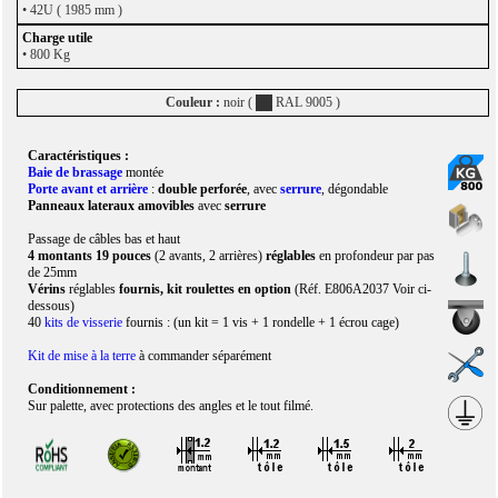
• 42U ( 1985 mm )
• 800 Kg
Couleur :
noir (
RAL 9005 )
Caractéristiques :
Baie de brassage
montée
Porte avant et arrière
:
double perforée
, avec
serrure
,
dégondable
Panneaux lateraux amovibles
avec
serrure
Passage de câbles bas et haut
4 montants 19 pouces
(2 avants, 2 arrières)
réglables
en profondeur par pas
de 25mm
Vérins
réglables
fournis, kit roulettes en option
(Réf. E806A2037 Voir ci-
dessous)
40
kits de visserie
fournis : (un kit = 1 vis + 1 rondelle + 1 écrou cage)
Kit de mise à la terre
à commander séparément
Conditionnement :
Sur palette, avec protections des angles et le tout filmé.