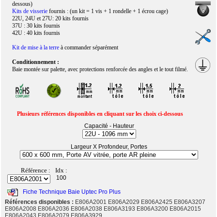
dessous)
Kits de visserie
fournis : (un kit = 1 vis + 1 rondelle + 1 écrou cage)
22U, 24U et 27U: 20 kits fournis
37U : 30 kits fournis
42U : 40 kits fournis
Kit de mise à la terre
à commander séparément
Conditionnement :
Baie montée sur palette, avec protections renforcée des angles et le tout filmé.
Plusieurs références disponibles en cliquant sur les choix ci-dessous
Capacité - Hauteur
Largeur X Profondeur, Portes
Référence :
Idx :
100
Fiche Technique Baie Uptec Pro Plus
Références disponibles :
E806A2001 E806A2029 E806A2425 E806A3207
E806A2008 E806A2036 E806A2038 E806A3193 E806A3200 E806A2015
E806A2043 E806A2079 E806A3929