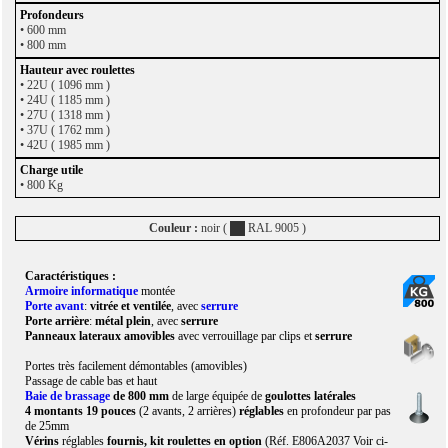
•
600 mm
• 800 mm
• 22U ( 1096 mm )
• 24U ( 1185 mm )
• 27U ( 1318 mm )
• 37U ( 1762 mm )
• 42U ( 1985 mm )
• 800 Kg
Couleur :
noir (
RAL 9005 )
Caractéristiques :
Armoire informatique
montée
Porte avant
:
vitrée et ventilée
, avec
serrure
Porte arrière
:
métal plein
, avec
serrure
Panneaux lateraux amovibles
avec verrouillage par clips et
serrure
Portes très facilement démontables (amovibles)
Passage de cable bas et haut
Baie de brassage
de 800 mm
de large équipée de
goulottes latérales
4 montants 19 pouces
(2 avants, 2 arrières)
réglables
en profondeur par pas
de 25mm
Vérins
réglables
fournis, kit roulettes en option
(Réf. E806A2037 Voir ci-