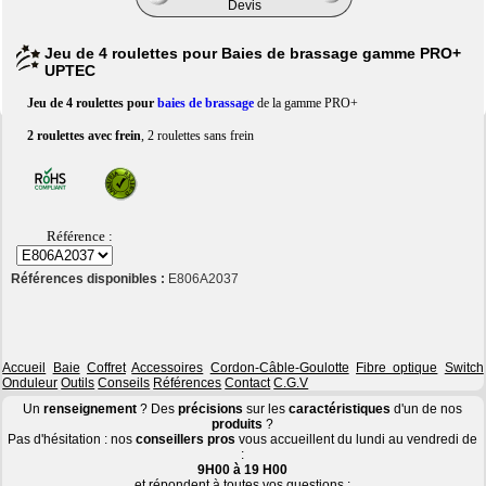
Devis
Jeu de 4 roulettes pour Baies de brassage gamme PRO+
UPTEC
Jeu de 4 roulettes pour
baies de brassage
de la gamme PRO+
2 roulettes avec frein
, 2 roulettes sans frein
Référence :
Références disponibles :
E806A2037
Accueil
Baie
Coffret
Accessoires
Cordon-Câble-Goulotte
Fibre optique
Switch
Onduleur
Outils
Conseils
Références
Contact
C.G.V
Un
renseignement
? Des
précisions
sur les
caractéristiques
d'un de nos
produits
?
Pas d'hésitation : nos
conseillers pros
vous accueillent du lundi au vendredi de
:
9H00 à 19 H00
et répondent à toutes vos questions :