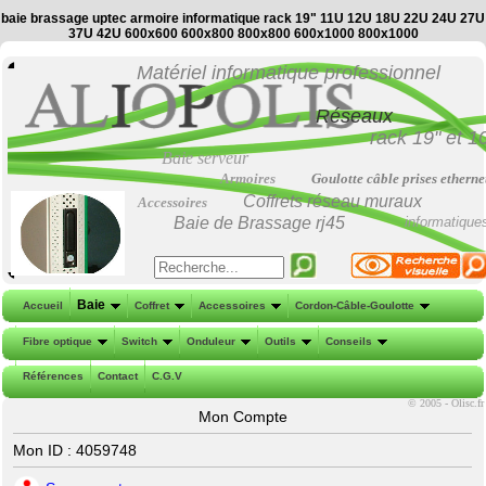
baie brassage uptec armoire informatique rack 19" 11U 12U 18U 22U 24U 27U
37U 42U 600x600 600x800 800x800 600x1000 800x1000
Matériel informatique professionnel
Réseaux
rack 19"
et
1
Baie serveur
Armoires
Goulotte câble prises etherne
Coffrets réseau muraux
Accessoires
Baie de Brassage
rj45
informatique
Baie
Accueil
Coffret
Accessoires
Cordon-Câble-Goulotte
Fibre optique
Switch
Onduleur
Outils
Conseils
Références
Contact
C.G.V
©
2005 - Olisc.fr
Mon Compte
Mon ID : 4059748