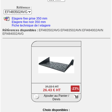
Référence :
Etagere fixe grise 350 mm
Etagere fixe noir 350 mm
Fiche technique de l etagere
Références disponibles :
EFI483502AVG EFI483502AVN EFI484002AVN
EFI484002AVG
34.33 € HT
-23%
26.43 € HT
Ajouter au Panier /
Devis
Choix disponibles :