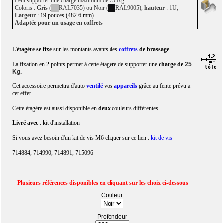
Peut supporter une charge maximum de 25 Kg
Coloris :
Gris
(
RAL7035) ou Noir (
RAL9005),
hauteur
: 1U,
Largeur
: 19 pouces (482.6 mm)
Adaptée pour un usage en coffrets
L'
étagère se fixe
sur les montants avants des
coffrets
de brassage
.
La fixation en 2 points permet à cette étagère de supporter une
charge de
25
Kg.
Cet accessoire permettra d'auto
ventilé
vos
appareils
grâce au fente prévu a
cet effet.
Cette étagère est aussi disponible en
deux
couleurs différentes
Livré avec
: kit d'installation
Si vous avez besoin d'un kit de vis M6 cliquer sur ce lien :
kit de vis
714884, 714990, 714891, 715096
Plusieurs références disponibles en cliquant sur les choix ci-dessous
Couleur
Profondeur