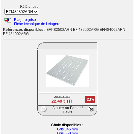
Référence :
Etagere grise
Fiche technique de l etagere
Références disponibles :
EFI482502ARN EFI482502ARG EFI484002ARN
EFI484002ARG
29.10 € HT
-23%
22.40 € HT
Ajouter au Panier /
Devis
Choix disponibles :
Gris 345 mm
Gris 550 mm