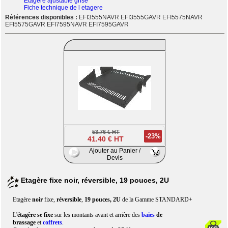
Etagere ajustable grise
Fiche technique de l etagere
Références disponibles :
EFI3555NAVR EFI3555GAVR EFI5575NAVR
EFI5575GAVR EFI7595NAVR EFI7595GAVR
53.76 € HT
-23%
41.40 € HT
Ajouter au Panier /
Devis
Etagère fixe noir, réversible, 19 pouces, 2U
Etagère
noir
fixe,
réversible
,
19 pouces, 2U
de la Gamme STANDARD+
L'
étagère se fixe
sur les montants avant et arrière des
baies
de
brassage
et
coffrets
.