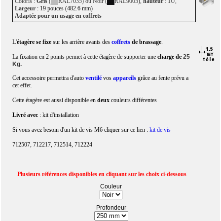
Coloris :
Gris
(
RAL7035) ou Noir (
RAL9005),
hauteur
: 1U,
Largeur
: 19 pouces (482.6 mm)
Adaptée pour un usage en coffrets
L'
étagère se fixe
sur les arrière avants des
coffrets
de brassage
.
La fixation en 2 points permet à cette étagère de supporter une
charge de
25
Kg.
Cet accessoire permettra d'auto
ventilé
vos
appareils
grâce au fente prévu a
cet effet.
Cette étagère est aussi disponible en
deux
couleurs différentes
Livré avec
: kit d'installation
Si vous avez besoin d'un kit de vis M6 cliquer sur ce lien :
kit de vis
712507, 712217, 712514, 712224
Plusieurs références disponibles en cliquant sur les choix ci-dessous
Couleur
Profondeur