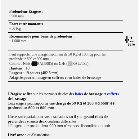
• 900 mm
• 50 Kg
• 1 000 mm
Peut supporter une charge maximum de 50 Kg et 100 Kg pour les
profondeur 600 et 800 mm
Coloris :
Noir
(
RAL9005) ou
Gris
(
RAL7035)
Hauteur
: 1U
Largeur
: 19 pouces (482.6 mm)
Adaptée pour un usage en coffrets et en baies de brassage
L'
étagère se fixe
sur les montants de côté des
baies
de brassage
et
coffrets
de brassage
.
Cette étagère peut supporter une
charge de
50 Kg et 100 Kg pour les
profondeur 600 et 800 mm.
L'accessoire parfait pour vos installations car il y un
grand choix de
profondeur
et aussi
deux
couleurs différentes
L'étagère de profondeur 900 mm n'est pas disponible en noir.
Livré avec
: kit d'installation