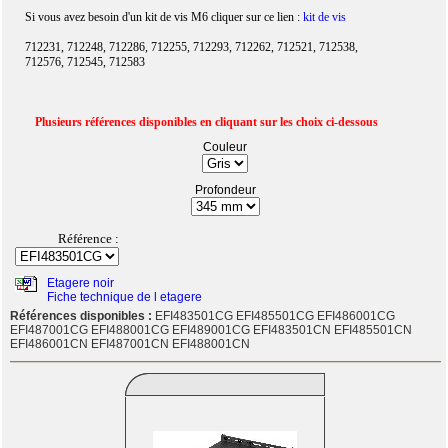
Si vous avez besoin d'un kit de vis M6 cliquer sur ce lien :
kit de vis
712231, 712248, 712286, 712255, 712293, 712262, 712521, 712538,
712576, 712545, 712583
Plusieurs références disponibles en cliquant sur les choix ci-dessous
Couleur
Profondeur
Référence :
Etagere noir
Fiche technique de l etagere
Références disponibles :
EFI483501CG EFI485501CG EFI486001CG
EFI487001CG EFI488001CG EFI489001CG EFI483501CN EFI485501CN
EFI486001CN EFI487001CN EFI488001CN