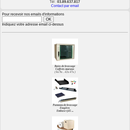
Tél :
03.89.637.817
Contact par email
Pour recevoir nos emails d'informations
Indiquez votre adresse email ci-dessus
Baies de brassage
Coffrets muraux
( 6u 9u .. 42u 47u )
Panneau de brassage
Etagères
Embase rj45 ...