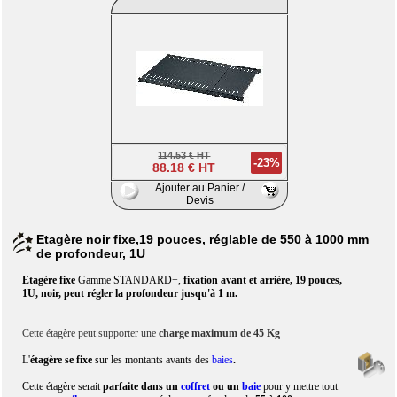
114.53 € HT
-23%
88.18 € HT
Ajouter au Panier /
Devis
Etagère noir fixe,19 pouces, réglable de 550 à 1000 mm
de profondeur, 1U
Etagère fixe
Gamme STANDARD+,
fixation avant et arrière, 19 pouces,
1U, noir, peut régler la profondeur jusqu'à 1 m.
Cette étagère peut supporter une
charge maximum de 45 Kg
L'
étagère se fixe
sur les montants avants des
baies
.
Cette étagère
serait
parfaite dans un
coffret
ou un
baie
pour y mettre tout