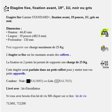
Etagère fixe, fixation avant, 19", 1U, noir ou gris
Etagère fixe
Gamme STANDARD+,
fixation avant, 19 pouces, 1U, gris ou
noir.
Dimension :
• Hauteur : 44,45 mm
• Largeur : 19 pouces (482.6 mm)
• Profondeur : 150 mm
Peut supporter une
charge maximum de 25 Kg
L'
étagère se fixe
sur les montants avants des
coffrets
.
La fixation en 2 points lui permet de supporter une
charge de 25 Kg
.
Cette étagère
serait
parfaite dans un petit coffret
pour y mettre tout vos
petits
appareils
.
Couleur
:
Noir
(
RAL9005) ou
Gris
(
RAL7035)
Livré avec
: kit d'installation
Si vous avez besoin d'un kit de vis M6 cliquer sur ce lien :
kit de vis
712491, 712200