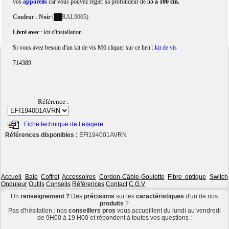
vos
appareils
car vous pouvez régler sa profondeur de
55 à 100 cm
.
Couleur
:
Noir
(
RAL9005)
Livré avec
: kit d'installation
Si vous avez besoin d'un kit de vis M6 cliquer sur ce lien :
kit de vis
714389
Référence :
Fiche technique de l etagere
Références disponibles :
EFI194001AVRN
Accueil
Baie
Coffret
Accessoires
Cordon-Câble-Goulotte
Fibre optique
Switch
Onduleur
Outils
Conseils
Références
Contact
C.G.V
Un
renseignement ?
Des
précisions
sur les
caractéristiques
d'un de nos
produits
?
Pas d'hésitation : nos
conseillers pros
vous accueillent du lundi au vendredi
de 9H00 à 19 H00 et répondent à toutes vos questions :