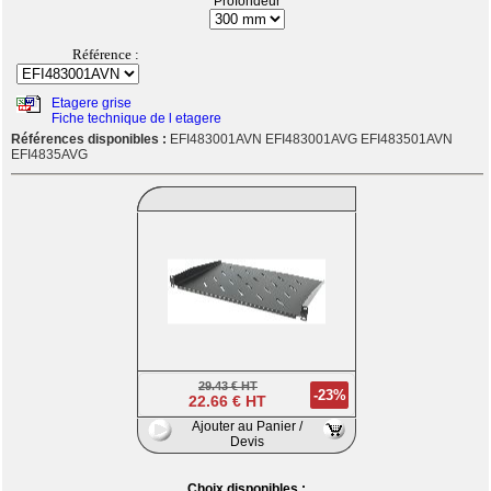
Profondeur
Référence :
Etagere grise
Fiche technique de l etagere
Références disponibles :
EFI483001AVN EFI483001AVG EFI483501AVN
EFI4835AVG
29.43 € HT
-23%
22.66 € HT
Ajouter au Panier /
Devis
Choix disponibles :