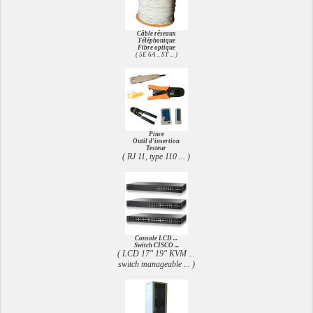
Câble réseaux
Téléphonique
Fibre optique
( 5E 6A .. ST ... )
Pince
Outil d'insertion
Testeur
( RJ 11, type 110 ... )
Console LCD ...
Switch CISCO ...
( LCD 17" 19" KVM ...
switch manageable ... )