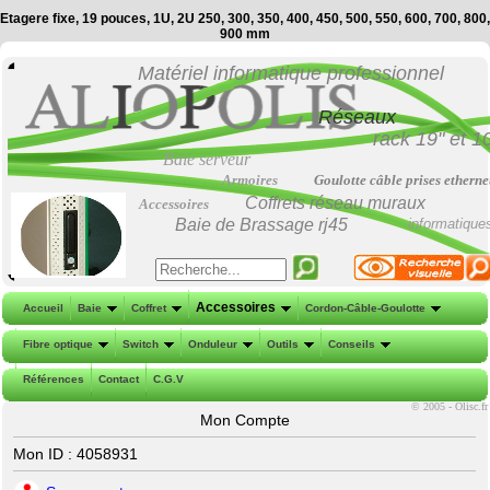
Etagere fixe, 19 pouces, 1U, 2U 250, 300, 350, 400, 450, 500, 550, 600, 700, 800,
900 mm
Matériel informatique professionnel
Réseaux
rack 19"
et
1
Baie serveur
Armoires
Goulotte câble prises etherne
Coffrets réseau muraux
Accessoires
Baie de Brassage
rj45
informatique
Accessoires
Accueil
Baie
Coffret
Cordon-Câble-Goulotte
Fibre optique
Switch
Onduleur
Outils
Conseils
Références
Contact
C.G.V
©
2005 - Olisc.fr
Mon Compte
Mon ID : 4058931