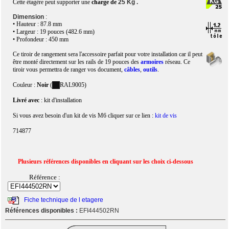
Cette étagère peut supporter une
charge de
25 Kg .
Dimension
:
• Hauteur : 87.8 mm
• Largeur : 19 pouces (482.6 mm)
• Profondeur : 450 mm
Ce tiroir de rangement sera l'accessoire parfait pour votre installation car il peut
être monté directement sur les rails de 19 pouces des
armoires
réseau. Ce
tiroir vous permettra de ranger vos document,
câbles
,
outils
.
Couleur :
Noir
(
RAL9005)
Livré avec
: kit d'installation
Si vous avez besoin d'un kit de vis M6 cliquer sur ce lien :
kit de vis
714877
Plusieurs références disponibles en cliquant sur les choix ci-dessous
Référence :
Fiche technique de l etagere
Références disponibles :
EFI444502RN