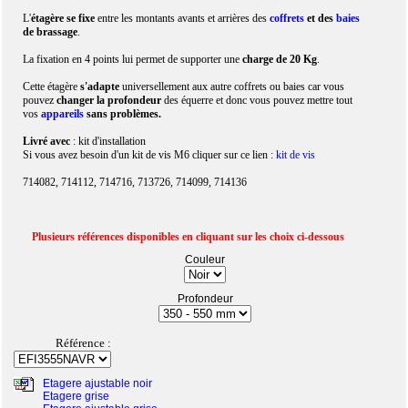
L'
étagère se fixe
entre les montants avants et arrières des
coffrets
et des
baies
de brassage
.
La fixation en 4 points lui permet de supporter une
charge de 20 Kg
.
Cette étagère
s'adapte
universellement aux autre coffrets ou baies car vous
pouvez
changer la profondeur
des équerre et donc vous pouvez mettre tout
vos
appareils
sans problèmes.
Livré avec
: kit d'installation
Si vous avez besoin d'un kit de vis M6 cliquer sur ce lien :
kit de vis
714082, 714112, 714716, 713726, 714099, 714136
Plusieurs références disponibles en cliquant sur les choix ci-dessous
Couleur
Profondeur
Référence :
Etagere ajustable noir
Etagere grise