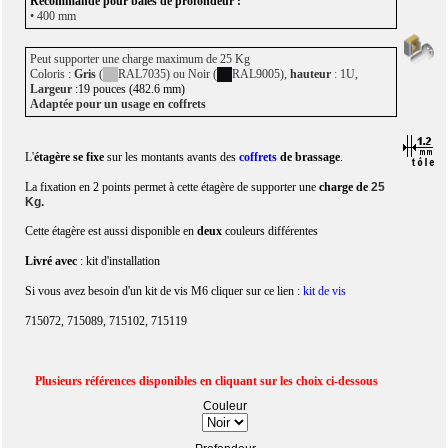
• 400 mm
Peut supporter une charge maximum de 25 Kg
Coloris :
Gris
(
RAL7035) ou Noir (
RAL9005),
hauteur
: 1U,
Largeur
:19 pouces (482.6 mm)
Adaptée pour un usage en coffrets
L'
étagère se fixe
sur les montants avants des
coffrets
de brassage
.
La fixation en 2 points permet à cette étagère de supporter une
charge de
25
Kg.
Cette étagère est aussi disponible en
deux
couleurs différentes
Livré avec
: kit d'installation
Si vous avez besoin d'un kit de vis M6 cliquer sur ce lien :
kit de vis
715072, 715089, 715102, 715119
Plusieurs références disponibles en cliquant sur les choix ci-dessous
Couleur