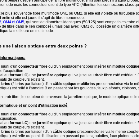
t sont beiges c'est en principe de la fibre multimode, si ils sont bleus il s'agira pro
monomode mais les connecteurs sont de type APC (Attention les connecteurs classi
git le plus souvent de fibre multimode OM1 ou OM2, si elle est violette ou turquoise (
enfin si elle est jaune il s'agit de fibre monomode.
M3, OM4 et OM5
, qui sont de diamètres identiques (50/125) sont compatibles entre el
é de fibre dans le lien composé), mais pas avec l'OM1 qui possède un diamètre différ
ptique la meilleure en multimode.
une liaison optique entre deux points ?
 informatiques:
h
muni d'un
connecteur fibre
ou d'un emplacement pour insérer
un module optiqu
e l'acquisition.
ral au
format LC
) une
jarretière optique
qui va jusqu'au
tiroir fibre
coté extérieur. 
rmats de coupleurs existent.
s
brins
(2 brins par liaison) d'un
câble optique multibrins
preconnectorisé via le m
tique) est relié à l'armoire B en passant par les goulottes, faux plafonds, cloisons
tiroir fibre, le coupleur de traversée, la jarretière optique, le module optique et le 
rmatique et un point d'utilisation isolé:
h
muni d'un
connecteur fibre
ou d'un emplacement pour insérer
un module optiqu
cquisition.
ral au
format LC
) une
jarretière optique
qui va jusqu'au
tiroir fibre
coté extérieur. 
rmats de coupleurs existent.
s
brins
(2 brins par liaison) d'un
câble optique
preconnectorisé via le même coupleu
ique) est relié au point d'utilisation en passant par les goulottes, faux plafonds, c