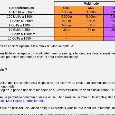
Multimode
Caractéristiques
OM1
OM2
O
10 Mbit/s à 850nm
3 000m
3 000m
3 
100 Mbit/s à 1300nm
5 000m
5 000m
5 
1 Gbit/s à 850nm
275 m
550 m
55
1 Gbit/s à 1300nm
550 m
550 m
55
10 Gbit/s à 850nm
33 m
82 m
30
10 Gbit/s à 1300nm
-
-
10 Gbit/s à 1550nm
-
-
lien en fibre optique est le choix du Module optique.
ensibilité en réception qui sont déterminants ainsi que la longueur d'onde, expri
dules pour fibre monomode et ceux pour fibres multimode.
de ?
sation des fibres optiques à disposition, qui fixera votre choix. Un lien multimode s
n monomode.
ilégiez la pose d'une fibre monomode qui vous assurera un débit plus important, et de
seule permet de communiquer sur un seul brin (une seule fibre ou fo simplex) dans 
es Mini-Gbics) bi-directionnels
tique en utilisant une liaison optique existante il vous faudra identifier le matériel d