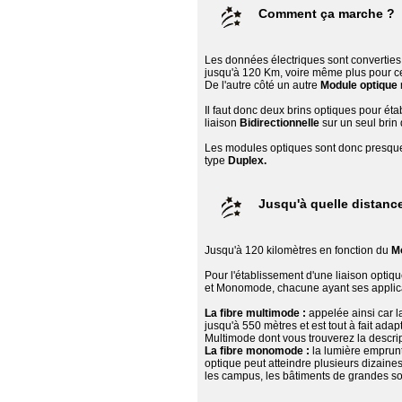
Comment ça marche ?
Les données électriques sont convertie
jusqu'à 120 Km, voire même plus pour cer
De l'autre côté un autre
Module optique
Il faut donc deux brins optiques pour étab
liaison
Bidirectionnelle
sur un seul brin 
Les modules optiques sont donc presque 
type
Duplex.
Jusqu'à quelle distanc
Jusqu'à 120 kilomètres en fonction du
Mo
Pour l'établissement d'une liaison optique
et Monomode, chacune ayant ses applica
La fibre multimode :
appelée ainsi car la
jusqu'à 550 mètres et est tout à fait adap
Multimode dont vous trouverez la descrip
La fibre monomode :
la lumière emprunte 
optique peut atteindre plusieurs dizaines
les campus, les bâtiments de grandes soci