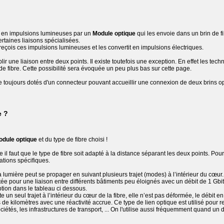
s en impulsions lumineuses par un
Module optique
qui les envoie dans un brin de f
taines liaisons spécialisées.
reçois ces impulsions lumineuses et les convertit en impulsions électriques.
lir une liaison entre deux points. Il existe toutefois une exception. En effet les te
de fibre. Cette possibilité sera évoquée un peu plus bas sur cette page.
toujours dotés d'un connecteur pouvant accueillir une connexion de deux brins op
e ?
dule optique
et du type de fibre choisi !
 il faut que le type de fibre soit adapté à la distance séparant les deux points. Pou
tions spécifiques.
 lumière peut se propager en suivant plusieurs trajet (modes) à l’intérieur du cœur.
tée pour une liaison entre différents bâtiments peu éloignés avec un débit de 1 Gbits.
tion dans le tableau ci dessous.
un seul trajet à l’intérieur du cœur de la fibre, elle n’est pas déformée, le débit en 
 de kilomètres avec une réactivité accrue. Ce type de lien optique est utilisé pour
étés, les infrastructures de transport, ... On l'utilise aussi fréquemment quand un d