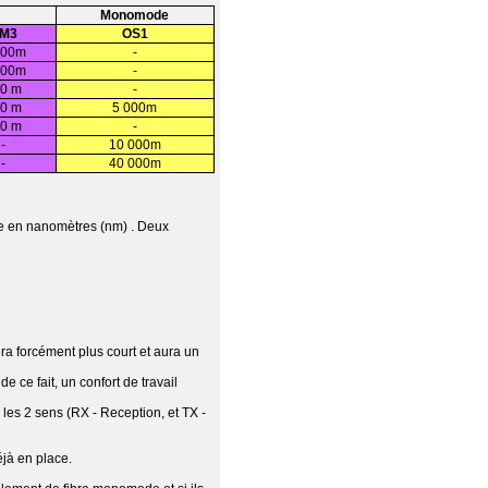
Monomode
M3
OS1
000m
-
000m
-
0 m
-
0 m
5 000m
0 m
-
-
10 000m
-
40 000m
mée en nanomètres (nm) . Deux
era forcément plus court et aura un
 ce fait, un confort de travail
les 2 sens (RX - Reception, et TX -
éjà en place.