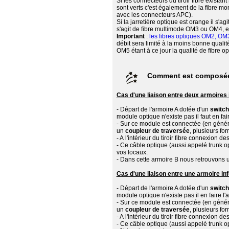
Si les connecteurs du tiroir fibre existan
sont verts c'est également de la fibre 
avec les connecteurs APC).
Si la jarretière optique est orange il s'a
s'agit de fibre multimode OM3 ou OM4, et 
Important
:
les fibres optiques OM2, O
débit sera limité à la moins bonne qualit
OM5 étant à ce jour la qualité de fibre o
Comment est composée 
Cas d'une liaison entre deux armoires
- Départ de l'armoire A dotée d'un
switc
module optique n'existe pas il faut en fair
- Sur ce module est connectée (en géné
un
coupleur de traversée
, plusieurs fo
- A l'intérieur du tiroir fibre connexion de
- Ce câble optique (aussi appelé trunk op
vos locaux.
- Dans cette armoire B nous retrouvons un 
Cas d'une liaison entre une armoire info
- Départ de l'armoire A dotée d'un
switc
module optique n'existe pas il en faire l'a
- Sur ce module est connectée (en géné
un
coupleur de traversée
, plusieurs fo
- A l'intérieur du tiroir fibre connexion de
- Ce câble optique (aussi appelé trunk opt