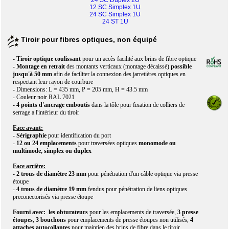
24 SC Duplex 2U
12 SC Simplex 1U
24 SC Simplex 1U
24 ST 1U
Tiroir pour fibres optiques, non équipé
-
Tiroir optique coulissant
pour un accès facilité aux brins de fibre optique
-
Montage en retrait
des montants verticaux (montage décaissé)
possible
jusqu'à 50 mm
afin de faciliter la connexion des jarretières optiques en
respectant leur rayon de courbure
- Dimensions: L = 435 mm, P = 205 mm, H = 43.5 mm
- Couleur noir RAL 7021
-
4 points d'ancrage emboutis
dans la tôle pour fixation de colliers de
serrage a l'intérieur du tiroir
Face avant:
-
Sérigraphie
pour identification du port
-
12 ou 24 emplacements
pour traversées optiques
monomode ou
multimode, simplex ou duplex
Face arrière:
-
2 trous de diamètre 23 mm
pour pénétration d'un câble optique via presse
étoupe
-
4 trous de diamètre 19 mm
fendus pour pénétration de liens optiques
preconectorisés via presse étoupe
Fourni avec: les obturateurs
pour les emplacements de traversée,
3 presse
étoupes, 3 bouchons
pour emplacements de presse étoupes non utilisés,
4
attaches autocollantes
pour maintien des brins de fibre dans le tiroir.