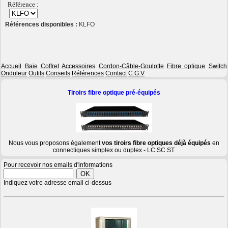
Référence :
Références disponibles :
KLFO
Accueil
Baie
Coffret
Accessoires
Cordon-Câble-Goulotte
Fibre optique
Switch
Onduleur
Outils
Conseils
Références
Contact
C.G.V
Tiroirs fibre optique pré-équipés
Nous vous proposons également
vos tiroirs fibre optiques déjà équipés
en
connectiques simplex ou duplex - LC SC ST
Pour recevoir nos emails d'informations
Indiquez votre adresse email ci-dessus