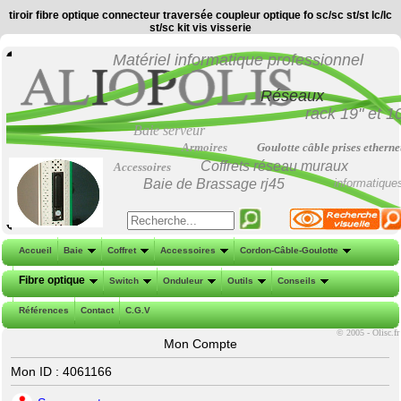
tiroir fibre optique connecteur traversée coupleur optique fo sc/sc st/st lc/lc
st/sc kit vis visserie
Matériel informatique professionnel
Réseaux
rack 19"
et
1
Baie serveur
Armoires
Goulotte câble prises etherne
Coffrets réseau muraux
Accessoires
Baie de Brassage
rj45
informatique
Accueil
Baie
Coffret
Accessoires
Cordon-Câble-Goulotte
Fibre optique
Switch
Onduleur
Outils
Conseils
Références
Contact
C.G.V
©
2005 - Olisc.fr
Mon Compte
Mon ID : 4061166