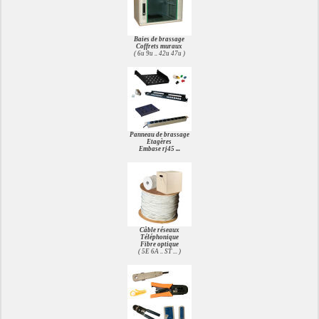
Baies de brassage
Coffrets muraux
( 6u 9u .. 42u 47u )
Panneau de brassage
Etagères
Embase rj45 ...
Câble réseaux
Téléphonique
Fibre optique
( 5E 6A .. ST ... )