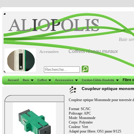
Baie se
Coffrets réseau muraux
Accessoires
Fibre 
Accueil
Baie
Coffret
Accessoires
Cordon-Câble-Goulotte
Coupleur optique mono
Coupleur optique Monomode pour traversée dan
Format: SC/SC
Polissage: APC
Mode: Monomode
Corps: Polymère
Couleur: Vert
Adapté pour fibres: OS1 jaune 9/125