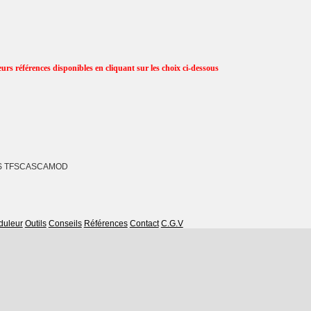
eurs références disponibles en cliquant sur les choix ci-dessous
 TFSCASCAMOD
duleur
Outils
Conseils
Références
Contact
C.G.V