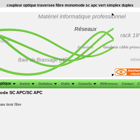
coupleur optique traversee fibre monomode sc apc vert simplex duplex
Matériel informatique professionnel
Réseaux
rack 19
rveur
Armoires
Goulotte câble prises
Baie de Brassage
rj45
infor
optique
Switch
Onduleur
Outils
Conseils
Références
Contact
C
mode SC APC/SC APC
s tiroir fibre