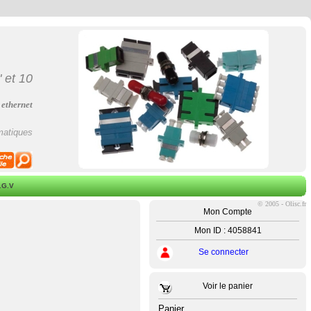
"
et
10
 ethernet
matiques
.G.V
©
2005 - Olisc.fr
Mon Compte
Mon ID : 4058841
Se connecter
Voir le panier
Panier