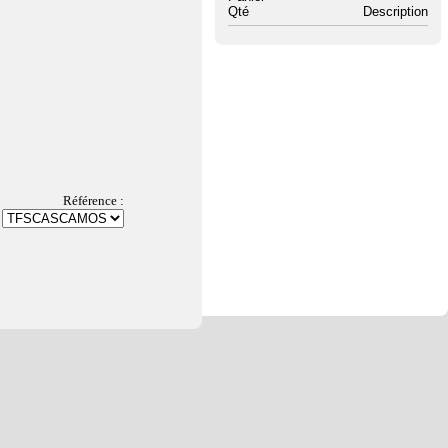
Qté
Description
Référence :