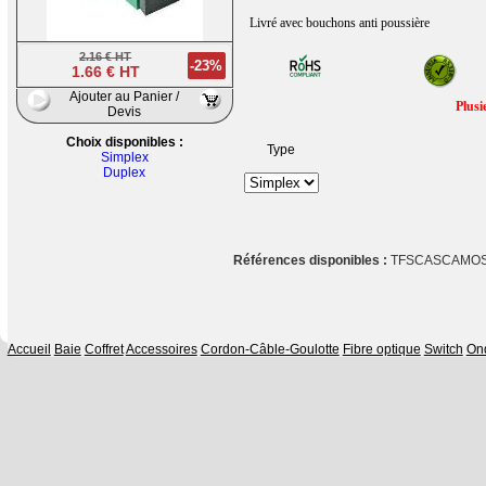
Livré avec bouchons anti poussière
2.16 € HT
-23%
1.66 € HT
Ajouter au Panier /
Plusi
Devis
Choix disponibles :
Type
Simplex
Duplex
Références disponibles :
TFSCASCAMOS
Accueil
Baie
Coffret
Accessoires
Cordon-Câble-Goulotte
Fibre optique
Switch
On