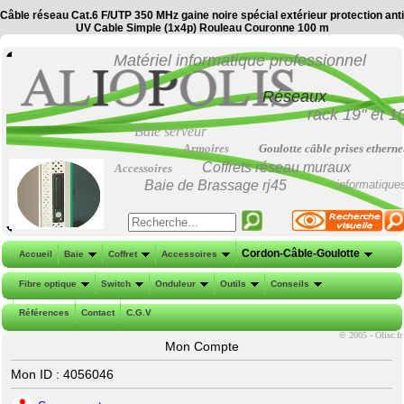
Câble réseau Cat.6 F/UTP 350 MHz gaine noire spécial extérieur protection anti
UV Cable Simple (1x4p) Rouleau Couronne 100 m
Matériel informatique professionnel
Réseaux
rack 19"
et
1
Baie serveur
Armoires
Goulotte câble prises etherne
Coffrets réseau muraux
Accessoires
Baie de Brassage
rj45
informatique
Cordon-Câble-Goulotte
Accueil
Baie
Coffret
Accessoires
Fibre optique
Switch
Onduleur
Outils
Conseils
Références
Contact
C.G.V
©
2005 - Olisc.fr
Mon Compte
Mon ID : 4056046